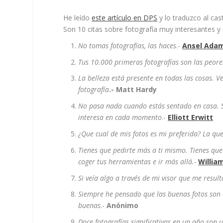
He leído
este artículo en DPS
y lo traduzco al cas
Son 10 citas sobre fotografía muy interesantes 
No tomas fotografías, las haces
.-
Ansel Ada
Tus 10.000 primeras fotografías son las peore
La belleza está presente en todas las cosas. 
fotografía
.-
Matt Hardy
No pasa nada cuando estás sentado en casa. 
interesa en cada momento
.-
Elliott Erwitt
¿Que cual de mis fotos es mi preferida? La q
Tienes que pedirte más a ti mismo. Tienes qu
coger tus herramientas e ir más allá.-
William
Si veía algo a través de mi visor que me resul
Siempre he pensado que las buenas fotos son c
buenas
.-
Anónimo
Doce fotografías significativas en un año son