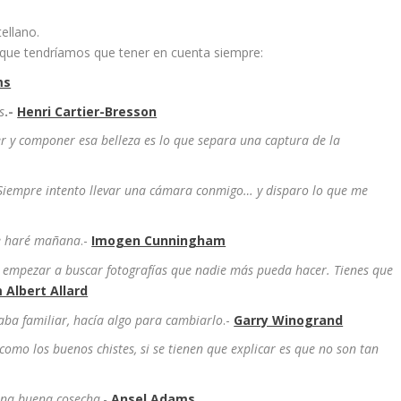
tellano.
y que tendríamos que tener en cuenta siempre:
ms
s
.-
Henri Cartier-Bresson
Ver y componer esa belleza es lo que separa una captura de la
Siempre intento llevar una cámara conmigo… y disparo lo que me
ue haré mañana
.-
Imogen Cunningham
e empezar a buscar fotografías que nadie más pueda hacer. Tienes que
 Albert Allard
taba familiar, hacía algo para cambiarlo
.-
Garry Winogrand
omo los buenos chistes, si se tienen que explicar es que no son tan
 una buena cosecha
.-
Ansel Adams