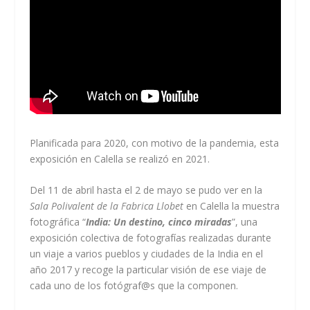
Planificada para 2020, con motivo de la pandemia, esta
exposición en Calella se realizó en 2021.
Del 11 de abril hasta el 2 de mayo se pudo ver en la
Sala Polivalent de la Fabrica Llobet
en Calella la muestra
fotográfica “
India: Un destino, cinco miradas
”, una
exposición colectiva de fotografías realizadas durante
un viaje a varios pueblos y ciudades de la India en el
año 2017 y recoge la particular visión de ese viaje de
cada uno de los fotógraf@s que la componen.