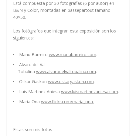
Está compuesta por 30 fotografías (6 por autor) en
B&N y Color, montadas en passepartout tamaño
40×50.
Los fotógrafos que integran esta exposición son los
siguientes:
Manu Barreiro
www.manubarreiro.com
.
Alvaro del Val
Tobalina
www.alvarodelvaltobalina.com
.
Oskar Gaskon
www.oskargaskon.com
.
Luis Martinez Aniesa
www.luismartinezaniesa.com
.
Maria Ona
www.flickr.com/maria_ona.
Estas son mis fotos