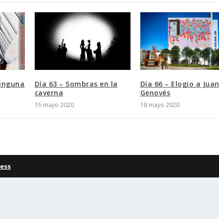
ninguna
Día 63 – Sombras en la
Día 66 – Elogio a Jua
caverna
Genovés
15 mayo 2020
18 mayo 2020
ess