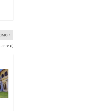
XIMO
Lance (I)